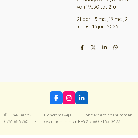
van 19u30 tot 21u.
21 april, 5 mei, 19 mei, 2
juni en 16 juni 2026
D
D
S
D
e
e
h
e
l
e
a
l
e
l
r
e
n
e
n
F
I
L
a
n
i
c
s
n
© Tine Derick - Lichaamswijs - ondernemingsnummer
e
t
k
0751.656.760 - rekeningnummer BE92 7360 7163 0423
b
a
e
o
g
d
o
r
I