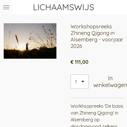
LICHAAMSWIJS
Ga
direct
naar
Workshopsreeks
de
Zhineng Qigong in
hoofdinhoud
Alsemberg - voorjaar
2026
€ 111,00
In
winkelwage
Workhsopreeks 'De basis
van Zhineng Qigong' in
Alsemberg op
dinsdagavond, telkens