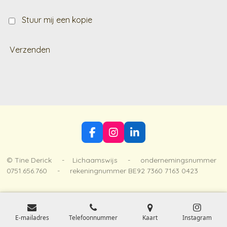
Stuur mij een kopie
Verzenden
F
I
L
a
n
i
c
s
n
© Tine Derick - Lichaamswijs - ondernemingsnummer
e
t
k
0751.656.760 - rekeningnummer BE92 7360 7163 0423
b
a
e
o
g
d
o
r
I
k
a
n
m
E-mailadres
Telefoonnummer
Kaart
Instagram